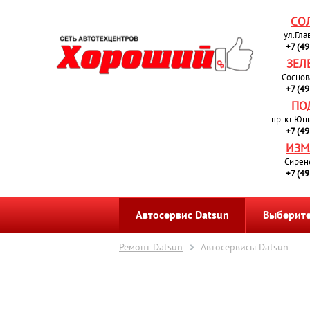
СО
ул.Гла
+7 (4
ЗЕЛ
Соснов
+7 (4
ПО
пр-кт Юн
+7 (4
ИЗМ
Сирен
+7 (4
Автосервис Datsun
Выберите
Ремонт Datsun
Автосервисы Datsun