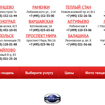
ЛНЦЕВО
РАМЕНКИ
ТЕПЛЫЙ СТАН
вмосстроя 7а
Лобачевского ул., 114
Новоясеневкий пр-кт, 8с1
95) 152-11-44
+7 (495) 152-33-00
+7 (495) 132-26-36
+
ЕНОГРАД
ВАРШАВСКАЯ
АЛТУФЬЕВО
ая аллея, 4с3
Котляковская, 1А
Лобненская 4
г. Мо
95) 432-10-01
+7 (495) 023-63-62
+7 (499) 110-53-06
+
ДОЛЬСК
ПРОСПЕКТ МИРА
БАЛАШИХА
ых ленинцев 70
проспект Мира, 96с16
Леоновское ш. вл. 8
Наг
95) 128-01-88
+7 (495) 023-96-52
+7 (495) 021-56-66
+
АЙЛОВО
евый б-р, 83
95) 021-25-26
 модель
Выберите услугу
Цены
Фото техце