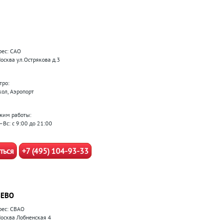
рес: САО
Москва ул.Острякова д.3
тро:
кол, Аэропорт
жим работы:
–Вс: с 9:00 до 21:00
ться
+7 (495) 104-93-33
ЕВО
рес: СВАО
 Москва Лобненская 4