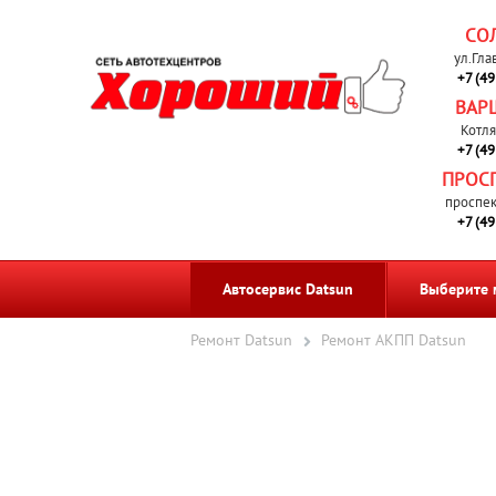
СО
ул.Гла
+7 (4
ВАР
Котля
+7 (4
ПРОС
проспек
+7 (4
Автосервис Datsun
Выберите 
Ремонт Datsun
Ремонт АКПП Datsun