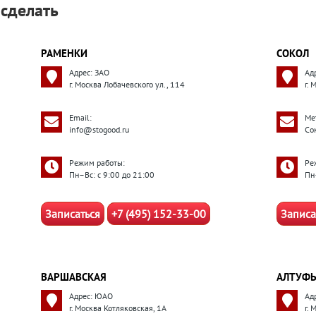
 сделать
РАМЕНКИ
СОКОЛ
Адрес: ЗАО
Ад
г. Москва Лобачевского ул., 114
г. 
Email:
Ме
info@stogood.ru
Со
Режим работы:
Ре
Пн–Вс: с 9:00 до 21:00
Пн
Записаться
+7 (495) 152-33-00
Записа
ВАРШАВСКАЯ
АЛТУФЬ
Адрес: ЮАО
Ад
г. Москва Котляковская, 1А
г.