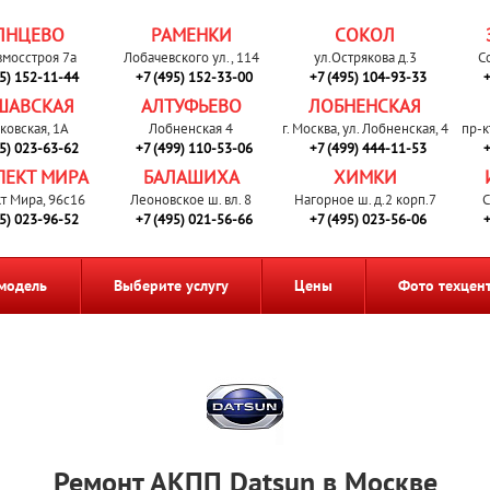
ЛНЦЕВО
РАМЕНКИ
СОКОЛ
вмосстроя 7а
Лобачевского ул., 114
ул.Острякова д.3
С
95) 152-11-44
+7 (495) 152-33-00
+7 (495) 104-93-33
+
ШАВСКАЯ
АЛТУФЬЕВО
ЛОБНЕНСКАЯ
ковская, 1А
Лобненская 4
г. Москва, ул. Лобненская, 4
пр-к
95) 023-63-62
+7 (499) 110-53-06
+7 (499) 444-11-53
+
ПЕКТ МИРА
БАЛАШИХА
ХИМКИ
т Мира, 96с16
Леоновское ш. вл. 8
Нагорное ш. д.2 корп.7
С
95) 023-96-52
+7 (495) 021-56-66
+7 (495) 023-56-06
+
модель
Выберите услугу
Цены
Фото техцен
Ремонт АКПП Datsun в Москве